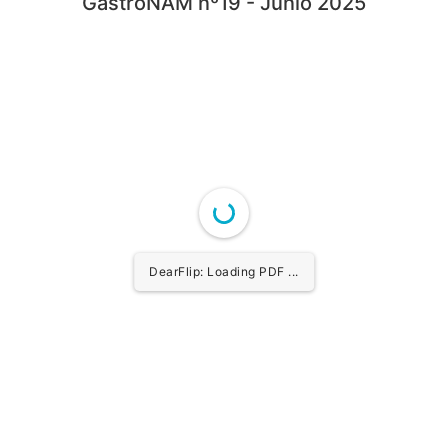
GastroÑAM nº19 - Junio 2025
DearFlip: Loading PDF ...